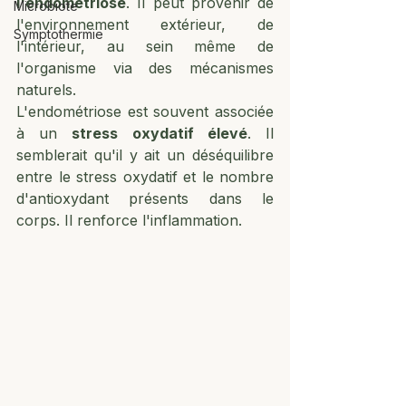
l'endométriose
. Il peut provenir de 
Microbiote
l'environnement extérieur, de 
Symptothermie
l'intérieur, au sein même de 
l'organisme via des mécanismes 
naturels. 
L'endométriose est souvent associée 
à un 
stress oxydatif élevé
. Il 
semblerait qu'il y ait un déséquilibre 
entre le stress oxydatif et le nombre 
d'antioxydant présents dans le 
corps. Il renforce l'inflammation.