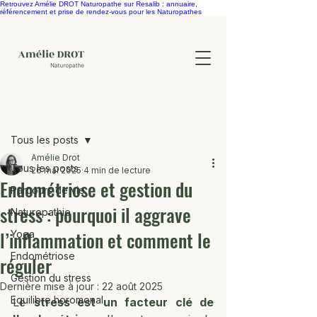
Retrouvez Amélie DROT Naturopathe sur Resalib : annuaire,
référencement et prise de rendez-vous pour les Naturopathes
Post
Tous les posts
Amélie Drot
Tous les posts
26 mai 2025
4 min de lecture
Endométriose et gestion du
Parcours de vie
stress : pourquoi il aggrave
Naturopathie
l’inflammation et comment le
Yoga
Endométriose
réguler
Gestion du stress
Dernière mise à jour :
22 août 2025
Equilibre horomonal
Le 
stress est un facteur clé de 