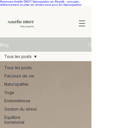
Retrouvez Amélie DROT Naturopathe sur Resalib : annuaire,
référencement et prise de rendez-vous pour les Naturopathes
Blog
Tous les posts
Tous les posts
Parcours de vie
Naturopathie
Yoga
Endométriose
Gestion du stress
Equilibre
horomonal