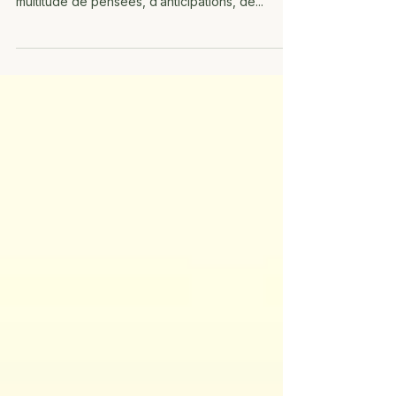
vivre avec des douleurs. C’est vivre avec une
multitude de pensées, d’anticipations, de...