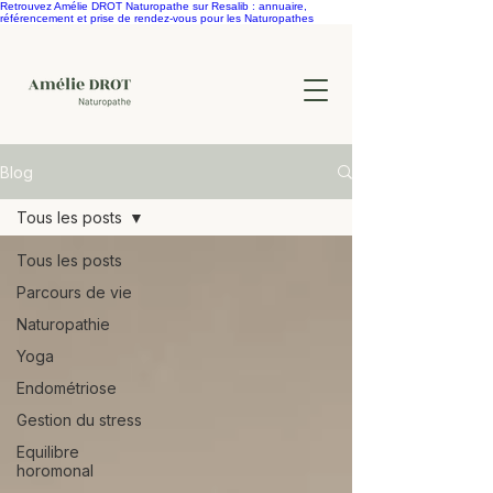
Retrouvez Amélie DROT Naturopathe sur Resalib : annuaire,
référencement et prise de rendez-vous pour les Naturopathes
Blog
Tous les posts
Tous les posts
Parcours de vie
Naturopathie
Yoga
Endométriose
Gestion du stress
Equilibre
horomonal