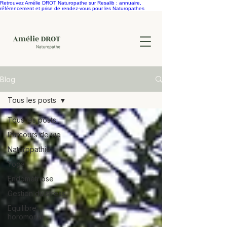
Retrouvez Amélie DROT Naturopathe sur Resalib : annuaire,
référencement et prise de rendez-vous pour les Naturopathes
Blog
Tous les posts
Tous les posts
Parcours de vie
Naturopathie
Yoga
Endométriose
Gestion du stress
Equilibre
horomonal