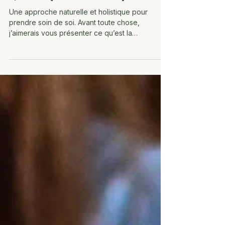
🌿 C'est quoi être Naturopathe ?
Une approche naturelle et holistique pour
prendre soin de soi. Avant toute chose,
j’aimerais vous présenter ce qu’est la
Naturopathie , une discipline à la fois ancestrale
et résolument moderne. 🌱 Une médecine
traditionnelle reconnue La Naturopathie est une
médecine traditionnelle , reconnue par l’
Organisation Mondiale de la Santé (OMS)
comme une approche complémentaire de
santé. Ses racines remontent à l’Antiquité, avec
Hippocrate , père de la médecine, qui en a
posé les