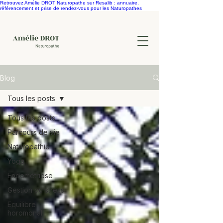
Retrouvez Amélie DROT Naturopathe sur Resalib : annuaire,
référencement et prise de rendez-vous pour les Naturopathes
Blog
Tous les posts
Tous les posts
Parcours de vie
Naturopathie
Yoga
Endométriose
Gestion du stress
Equilibre
horomonal