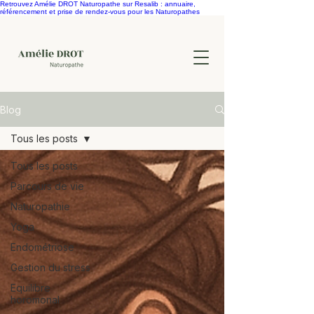
Retrouvez Amélie DROT Naturopathe sur Resalib : annuaire,
référencement et prise de rendez-vous pour les Naturopathes
Blog
Tous les posts
Tous les posts
Parcours de vie
Naturopathie
Yoga
Endométriose
Gestion du stress
Equilibre
horomonal