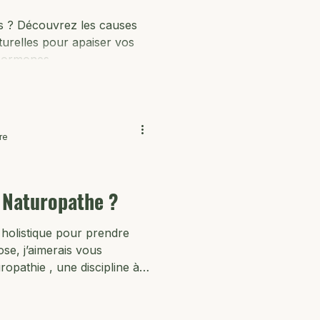
eurs ? Découvrez les causes
turelles pour apaiser vos
 hormones.
re
e Naturopathe ?
holistique pour prendre
ose, j’aimerais vous
ropathie , une discipline à
lument moderne. 🌱 Une
onnue La Naturopathie est
 , reconnue par l’