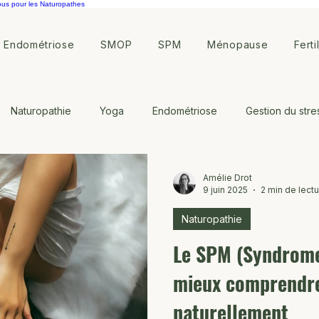
ous pour les Naturopathes
Endométriose
SMOP
SPM
Ménopause
Ferti
Naturopathie
Yoga
Endométriose
Gestion du stre
ote
Symptothermie
Amélie Drot
9 juin 2025
2 min de lect
Naturopathie
Le SPM (Syndrome
mieux comprendre
naturellement