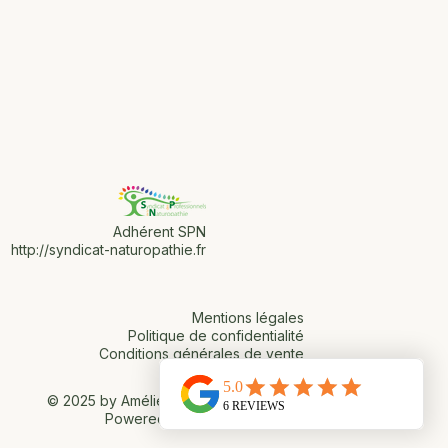
té (OMS) comme une
e santé. Ses racines
ec Hippocrate , père de la
s
Adhérent SPN
http://syndicat-naturopathie.fr
Mentions légales
Politique de confidentialité
Conditions générales de vente
© 2025 by Amélie DROT - Naturopathe.
Powered and secured by
Wix