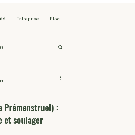
lité
Entreprise
Blog
ss
ure
 Prémenstruel) :
 et soulager