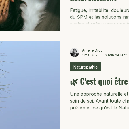
Fatigue, irritabilité, doul
du SPM et les solutions na
cycles et rééquilibrer vos
Amélie Drot
1 mai 2025
3 min de lectu
Naturopathie
🌿 C'est quoi êtr
Une approche naturelle et 
soin de soi. Avant toute ch
présenter ce qu’est la Natu
la fois ancestrale et réso
médecine traditionnelle rec
une médecine traditionnelle