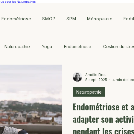
ous pour les Naturopathes
Endométriose
SMOP
SPM
Ménopause
Ferti
Naturopathie
Yoga
Endométriose
Gestion du stre
ote
Symptothermie
Amélie Drot
8 sept. 2025
4 min de lec
Naturopathie
Endométriose et a
adapter son activ
pendant les crise