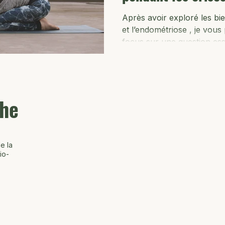
Après avoir exploré les bien
et l’endométriose , je vou
focus sur une question ess
son activité physique pend
? Lorsque l’endométriose s
douleurs intenses, le prem
s’arrêter complètement . Po
the
manière douce et adaptée ,
soulagement , tant sur le 
L’objectif n
e la
io-