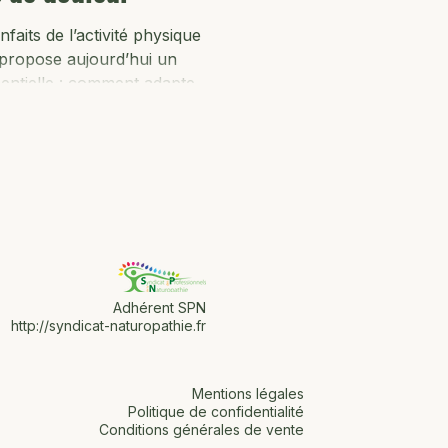
faits de l’activité physique
s propose aujourd’hui un
entielle : comment adapter
ant les crises douloureuses
e manifeste par des
ier réflexe est souvent de
urtant, rester active, de
 peut apporter un réel
plan physique que mental.
Adhérent SPN
http://syndicat-naturopathie.fr
Mentions légales
Politique de confidentialité
Conditions générales de vente