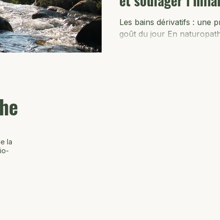
et soulager l’inf
Les bains dérivatifs : une 
goût du jour En naturopathi
techniques naturelles de sant
the
e la
io-