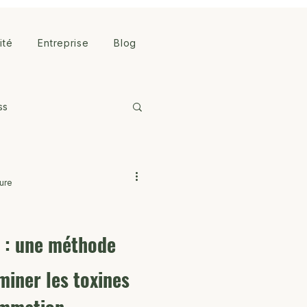
lité
Entreprise
Blog
ss
ture
s : une méthode
miner les toxines