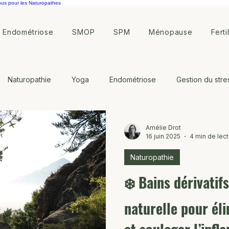
ous pour les Naturopathes
Endométriose
SMOP
SPM
Ménopause
Ferti
Naturopathie
Yoga
Endométriose
Gestion du stre
ote
Symptothermie
Amélie Drot
16 juin 2025
4 min de lec
Naturopathie
❄️ Bains dérivatif
naturelle pour éli