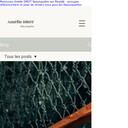
Retrouvez Amélie DROT Naturopathe sur Resalib : annuaire,
référencement et prise de rendez-vous pour les Naturopathes
Blog
Tous les posts
Tous les posts
Parcours de vie
Naturopathie
Yoga
Endométriose
Gestion du stress
Equilibre
horomonal