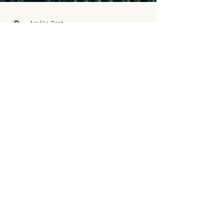
Amélie Drot
8 juil. 2025
3 min de lecture
Naturopathie
Pourquoi les oméga-3 sont
essentiels à notre santé et
particulièrement utiles en cas
d’endométriose
Les oméga-3 sont des acides gras, aussi
appelés « bonnes graisses ». Trop souvent
diabolisées, les graisses sont pourtant
indispensables...