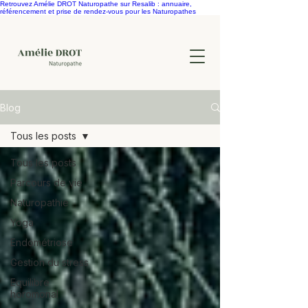
Retrouvez Amélie DROT Naturopathe sur Resalib : annuaire,
référencement et prise de rendez-vous pour les Naturopathes
Blog
Tous les posts
Tous les posts
Parcours de vie
Naturopathie
Yoga
Endométriose
Gestion du stress
Equilibre
horomonal