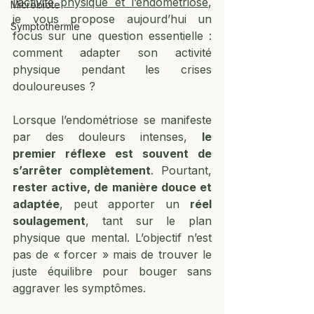
l’activité physique et l’endométriose
, 
Microbiote
je vous propose aujourd’hui un 
Symptothermie
focus sur une question essentielle : 
comment adapter son activité 
physique pendant les crises 
douloureuses ?
Lorsque l’endométriose se manifeste 
par des douleurs intenses, 
le 
premier réflexe est souvent de 
s’arrêter complètement
. Pourtant, 
rester active, de manière douce et 
adaptée
, peut apporter un 
réel 
soulagement
, tant sur le plan 
physique que mental. L’objectif n’est 
pas de « forcer » mais de trouver le 
juste équilibre pour bouger sans 
aggraver les symptômes.