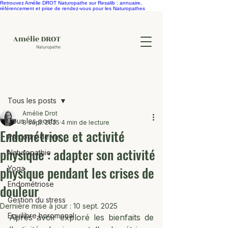
Retrouvez Amélie DROT Naturopathe sur Resalib : annuaire,
référencement et prise de rendez-vous pour les Naturopathes
Post
Tous les posts
Amélie Drot
Tous les posts
8 sept. 2025
4 min de lecture
Endométriose et activité
Parcours de vie
physique : adapter son activité
Naturopathie
physique pendant les crises de
Yoga
Endométriose
douleur
Gestion du stress
Dernière mise à jour :
10 sept. 2025
Equilibre horomonal
Après avoir exploré les bienfaits de 