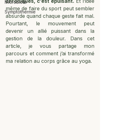
chroniques, c’est épuisant.
 Et l’idée 
Microbiote
même de faire du sport peut sembler 
Symptothermie
absurde quand chaque geste fait mal. 
Pourtant, le mouvement peut 
devenir un allié puissant dans la 
gestion de la douleur. Dans cet 
article, je vous partage mon 
parcours et comment j’ai transformé 
ma relation au corps grâce au yoga.