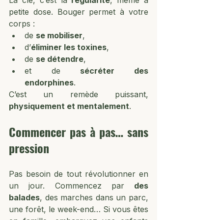
La clé, c’est la 
régularité
, même à 
petite dose. Bouger permet à votre 
corps :
de 
se mobiliser
,
d’
éliminer les toxines
,
de 
se détendre
,
et de 
sécréter des 
endorphines
.
C’est un remède puissant, 
physiquement et mentalement
. 
Commencer pas à pas… sans 
pression
Pas besoin de tout révolutionner en 
un jour. Commencez par 
des 
balades
, des marches dans un parc, 
une forêt, le week-end… Si vous êtes 