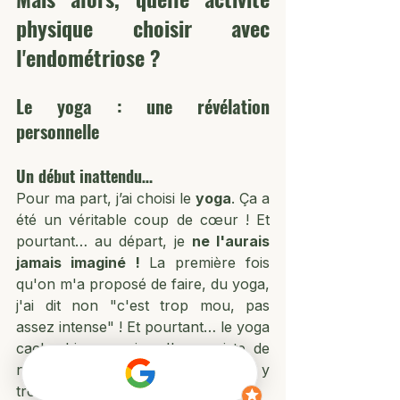
physique choisir avec 
l'endométriose ? 
Le yoga : une révélation 
personnelle
Un début inattendu…
Pour ma part, j’ai choisi le 
yoga
. Ça a 
été un véritable coup de cœur ! Et 
pourtant… au départ, je 
ne l'aurais 
jamais imaginé !
 La première fois 
qu'on m'a proposé de faire, du yoga, 
j'ai dit non "c'est trop mou, pas 
assez intense" ! Et pourtant… le yoga 
cache bien son jeu. Il en existe de 
nombreux types, et chacun peut y 
trouver son compte.