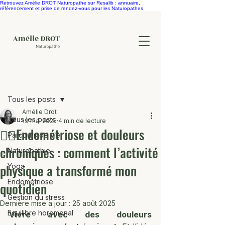
Retrouvez Amélie DROT Naturopathe sur Resalib : annuaire,
référencement et prise de rendez-vous pour les Naturopathes
Post
Tous les posts
Amélie Drot
Tous les posts
19 mai 2025
4 min de lecture
🏃‍♀️Endométriose et douleurs
Parcours de vie
chroniques : comment l’activité
Naturopathie
physique a transformé mon
Yoga
Endométriose
quotidien
Gestion du stress
Dernière mise à jour :
25 août 2025
Equilibre horomonal
Vivre avec des douleurs 