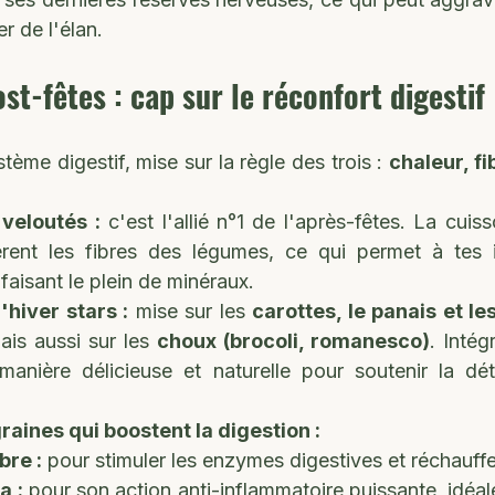
r de l'élan.
st-fêtes : cap sur le réconfort digestif
tème digestif, mise sur la règle des trois : 
chaleur, fi
veloutés :
 c'est l'allié n°1 de l'après-fêtes. La cuiss
rent les fibres des légumes, ce qui permet à tes i
faisant le plein de minéraux.
hiver stars :
 mise sur les 
carottes, le panais et l
ais aussi sur les 
choux (brocoli, romanesco)
. Intég
anière délicieuse et naturelle pour soutenir la déto
raines qui boostent la digestion :
bre :
 pour stimuler les enzymes digestives et réchauffe
a :
 pour son action anti-inflammatoire puissante, idéale 