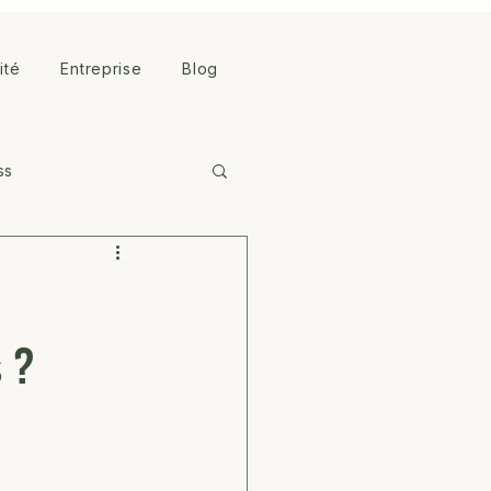
lité
Entreprise
Blog
ss
 ?