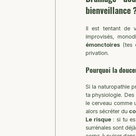
bienveillance 
Il est tentant de 
improvisés, monodi
émonctoires
 (tes 
privation.
Pourquoi la douceu
Si la naturopathie p
ta physiologie. Des 
le cerveau comme 
alors sécréter du 
co
Le risque 
: si tu e
surrénales sont déjà 
corps à puiser dans