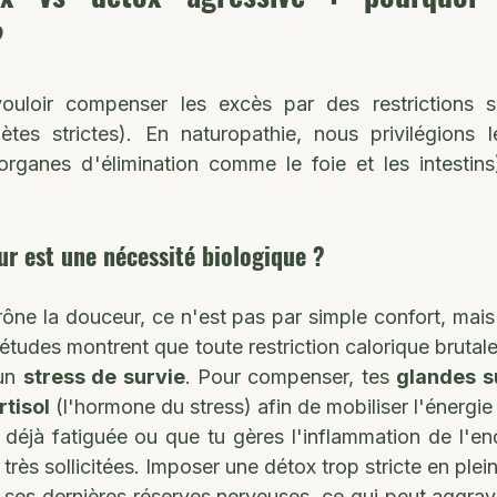
?
vouloir compenser les excès par des restrictions s
ètes strictes). En naturopathie, nous privilégions l
organes d'élimination comme le foie et les intestins)
r est une nécessité biologique ?
rône la douceur, ce n'est pas par simple confort, mais
études montrent que toute restriction calorique brutale
un 
stress de survie
. Pour compenser, tes 
glandes s
rtisol
 (l'hormone du stress) afin de mobiliser l'énergie
s déjà fatiguée ou que tu gères l'inflammation de l'en
très sollicitées. Imposer une détox trop stricte en plein
 ses dernières réserves nerveuses, ce qui peut aggrave