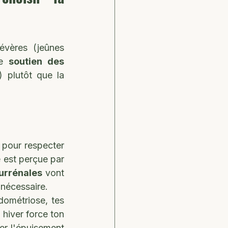
évères (jeûnes 
e 
soutien des 
 plutôt que la 
 pour respecter 
 est perçue par 
urrénales
 vont 
 nécessaire.
dométriose, tes 
 hiver force ton 
r l'épuisement 