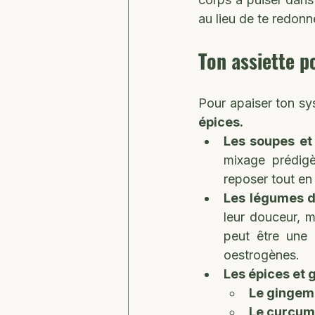
au lieu de te redonne
Ton assiette po
Pour apaiser ton sys
épices.
Les soupes et 
mixage prédigè
reposer tout en 
Les légumes d'
leur douceur, m
peut être une m
oestrogènes. 
Les épices et g
Le gingem
Le curcum