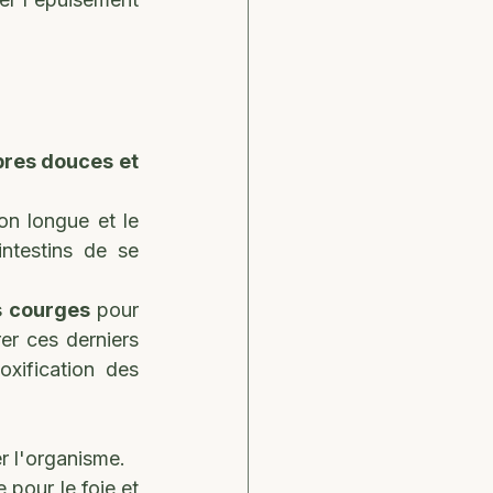
bres douces et 
on longue et le 
ntestins de se 
es courges
 pour 
rer ces derniers 
xification des 
r l'organisme.
pour le foie et 