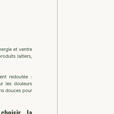
rgie et ventre 
duits laitiers, 
ent redoutée : 
r les douleurs 
pelviennes. Pourtant, loin des cures détox agressives, il existe des solutions douces pour 
hoisir la 